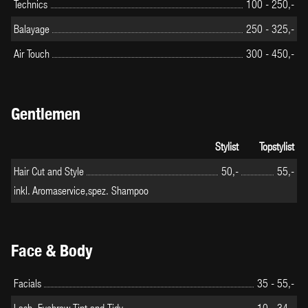
Technics
100 - 250,-
Balayage
250 - 325,-
Air Touch
300 - 450,-
Gentlemen
Stylist
Topstylist
Hair Cut and Style
50,-
55,-
inkl. Aromaservice,spez. Shampoo
Face & Body
Facials
35 - 55,-
Lash, Eyebrow Tint and Tidy
10 - 34,-